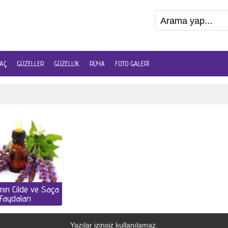
AÇ
GÜZELLER
GÜZELLIK
RÜYA
FOTO GALERI
nın Cilde ve Saça
Faydaları
Yazılar izinsiz kullanılamaz.