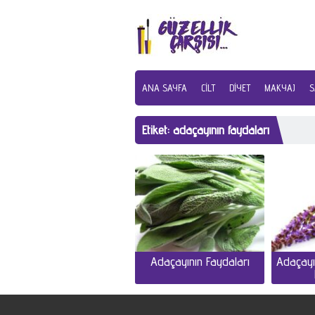
ANA SAYFA
CILT
DIYET
MAKYAJ
S
Etiket:
adaçayının faydaları
Adaçayının Faydaları
Adaçayı