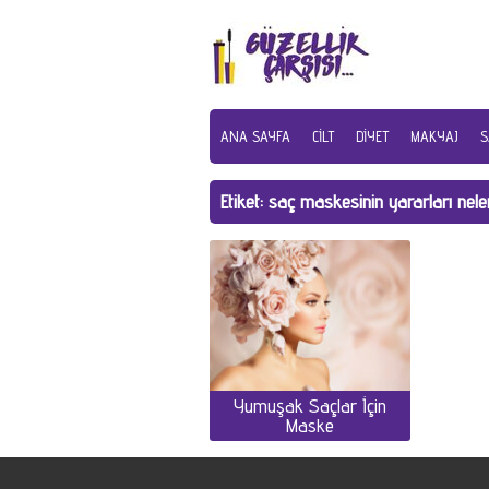
ANA SAYFA
CILT
DIYET
MAKYAJ
S
Etiket:
saç maskesinin yararları nele
Yumuşak Saçlar İçin
Maske