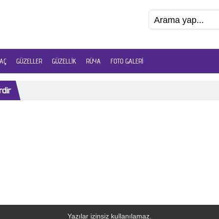
AÇ
GÜZELLER
GÜZELLIK
RÜYA
FOTO GALERI
rdir
Yazılar izinsiz kullanılamaz.