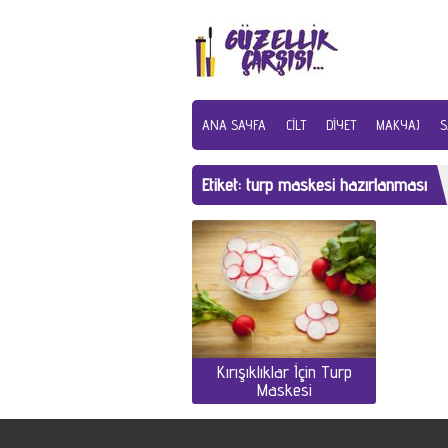
ANA SAYFA
CILT
DIYET
MAKYAJ
S
Etiket:
turp maskesi hazırlanması
Kırışıklıklar İçin Turp
Maskesi