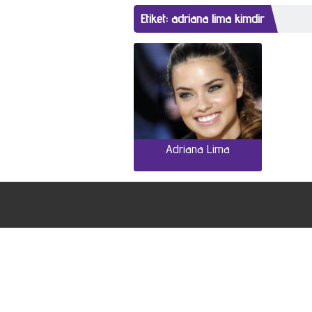
Etiket:
adriana lima kimdir
Adriana Lima