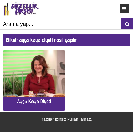
Etiket:
ayça kaya diyeti nasıl yapılır
Ayça Kaya Diyeti
Yazılar izinsiz kullanılamaz.