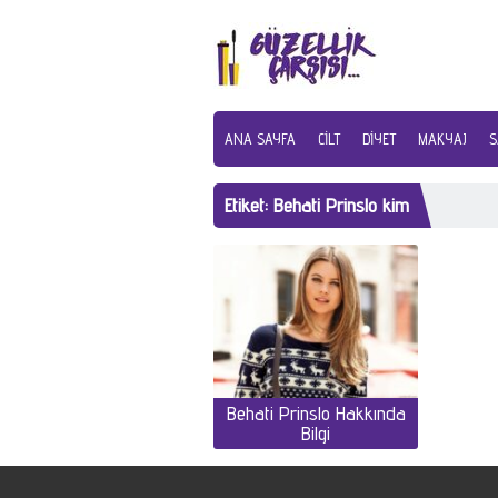
ANA SAYFA
CILT
DIYET
MAKYAJ
S
Etiket:
Behati Prinslo kim
Behati Prinslo Hakkında
Bilgi