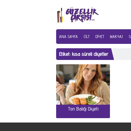
ANA SAYFA
CILT
DIYET
MAKYAJ
S
Etiket:
kısa süreli diyetler
Ton Balığı Diyeti