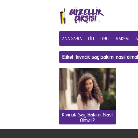
ANA SAYFA
CILT
DIYET
MAKYAJ
S
Etiket:
kıvırcık saç bakımı nasıl olmal
Kıvırcık Saç Bakımı Nasıl
Olmalı?