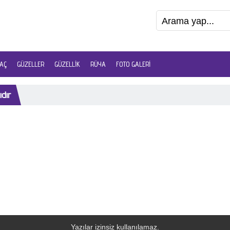
AÇ
GÜZELLER
GÜZELLIK
RÜYA
FOTO GALERI
ıdır
Yazılar izinsiz kullanılamaz.