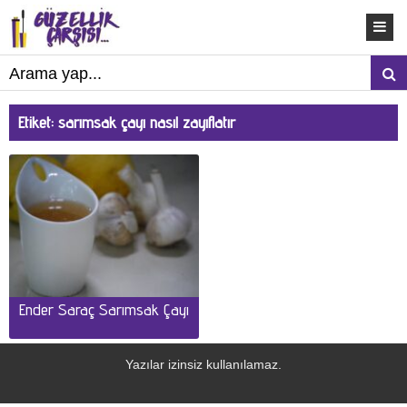
Etiket:
sarımsak çayı nasıl zayıflatır
Ender Saraç Sarımsak Çayı
Yazılar izinsiz kullanılamaz.