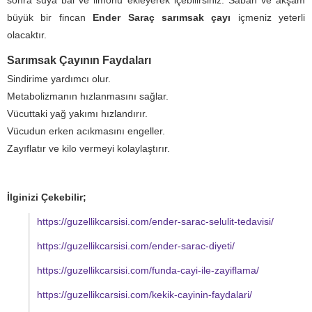
sonra suya bal ve limonu ekleyerek içebilirsiniz. Sabah ve akşam
büyük bir fincan
Ender Saraç sarımsak çayı
içmeniz yeterli
olacaktır.
Sarımsak Çayının Faydaları
Sindirime yardımcı olur.
Metabolizmanın hızlanmasını sağlar.
Vücuttaki yağ yakımı hızlandırır.
Vücudun erken acıkmasını engeller.
Zayıflatır ve kilo vermeyi kolaylaştırır.
İlginizi Çekebilir;
https://guzellikcarsisi.com/ender-sarac-selulit-tedavisi/
https://guzellikcarsisi.com/ender-sarac-diyeti/
https://guzellikcarsisi.com/funda-cayi-ile-zayiflama/
https://guzellikcarsisi.com/kekik-cayinin-faydalari/