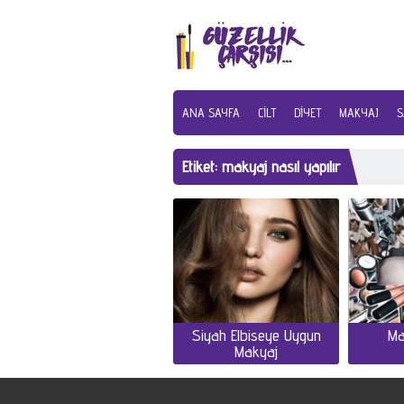
ANA SAYFA
CILT
DIYET
MAKYAJ
S
Etiket:
makyaj nasıl yapılır
Siyah Elbiseye Uygun
Ma
Makyaj