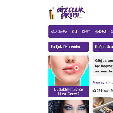
ANA SAYFA
CILT
DIYET
MAKYAJ
S
En Çok Okunanlar
Göğüs Ucu
Göğüs ucu
içe kaçma
yazımızd
Anasayfa
>
Dudaktaki Sivilce
02 Nisan 2
Nasıl Geçer?