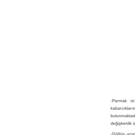
-Parmak izi
kabarcıklar
bulunmaktadı
değişkenlik i
-Göğüs ucunu