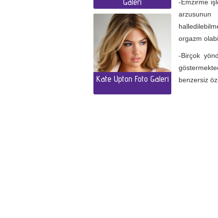
Galeri
-Emzirme işle
arzusunun 
halledilebil
orgazm olabil
-Birçok yön
göstermekted
Kate Upton Foto Galeri
benzersiz öze