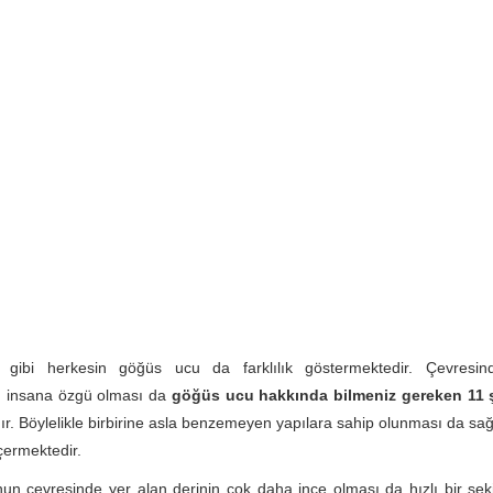
 gibi herkesin göğüs ucu da farklılık göstermektedir. Çevresi
ın insana özgü olması da
göğüs ucu hakkında bilmeniz gereken 11 
r. Böylelikle birbirine asla benzemeyen yapılara sahip olunması da sağ
çermektedir.
n çevresinde yer alan derinin çok daha ince olması da hızlı bir şek