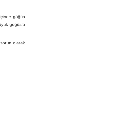
 içinde göğüs
büyük göğüslü
 sorun olarak