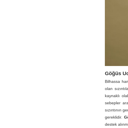
Göğüs Uc
Bilhassa ha
olan sızıntı
kaynaklı ola
sebepler ar
sızıntının g
gereklidir.
G
destek alınm