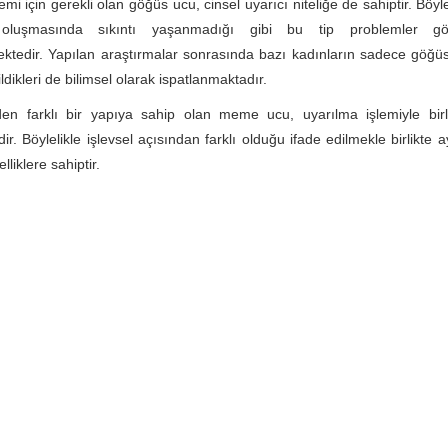
mi için gerekli olan göğüs ucu, cinsel uyarıcı niteliğe de sahiptir. Böylel
oluşmasında sıkıntı yaşanmadığı gibi bu tip problemler g
mektedir. Yapılan araştırmalar sonrasında bazı kadınların sadece göğü
dikleri de bilimsel olarak ispatlanmaktadır.
den farklı bir yapıya sahip olan meme ucu, uyarılma işlemiyle bir
ir. Böylelikle işlevsel açısından farklı olduğu ifade edilmekle birlikte
lliklere sahiptir.