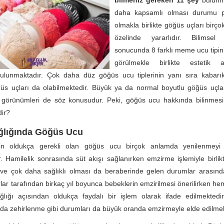
bilmeniz gereken 11 şey
bulunm
daha kapsamlı olması durumu
olmakla birlikte göğüs uçları birço
özelinde yararlıdır. Bilimsel 
sonucunda 8 farklı meme ucu tipi
görülmekle birlikte estetik a
ı bulunmaktadır. Çok daha düz göğüs ucu tiplerinin yanı sıra kabar
üs uçları da olabilmektedir. Büyük ya da normal boyutlu göğüs uçlar
ı görünümleri de söz konusudur. Peki, göğüs ucu hakkında bilinmesi 
dir?
ğlığında Göğüs Ucu
çin oldukça gerekli olan göğüs ucu birçok anlamda yenilenmeyi
r. Hamilelik sonrasında süt akışı sağlanırken emzirme işlemiyle birlik
 ve çok daha sağlıklı olması da beraberinde gelen durumlar arasınd
rlar tarafından birkaç yıl boyunca bebeklerin emzirilmesi önerilirken 
lığı açısından oldukça faydalı bir işlem olarak ifade edilmektedir
da zehirlenme gibi durumları da büyük oranda emzirmeyle elde edilmek