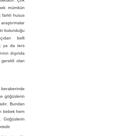
aktadır. Çok
 pek mümkün
k farklı husus
araştırmalar
nin bulunduğu
çıdan belli
ık ya da ters
ının dışında
gerekli olan
 beraberinde
te göğüslerin
adır. Bundan
hem bebek hem
. Göğüslerin
tedir.