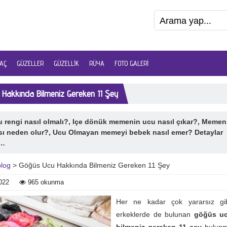
AÇ
GÜZELLER
GÜZELLIK
RÜYA
FOTO GALERI
 Hakkında Bilmeniz Gereken 11 Şey
 rengi nasıl olmalı?, Içe dönük memenin ucu nasıl çıkar?, Meme
sı neden olur?, Ucu Olmayan memeyi bebek nasıl emer? Detaylar
a…
blog
> Göğüs Ucu Hakkında Bilmeniz Gereken 11 Şey
022
965 okunma
Her ne kadar çok yararsız gi
erkeklerde de bulunan
göğüs uc