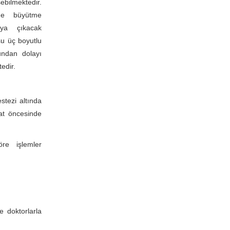
ilmektedir.
eme büyütme
aya çıkacak
şu üç boyutlu
undan dolayı
edir.
stezi altında
yat öncesinde
öre işlemler
e doktorlarla