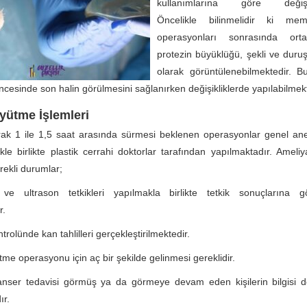
kullanımlarına göre değişeb
Öncelikle bilinmelidir ki m
operasyonları sonrasında ort
protezin büyüklüğü, şekli ve duru
olarak görüntülenebilmektedir. B
cesinde son halin görülmesini sağlanırken değişikliklerde yapılabilmekt
ütme İşlemleri
rak 1 ile 1,5 saat arasında sürmesi beklenen operasyonlar genel ane
le birlikte plastik cerrahi doktorlar tarafından yapılmaktadır. Ameli
rekli durumlar;
ve ultrason tetkikleri yapılmakla birlikte tetkik sonuçlarına g
r.
trolünde kan tahlilleri gerçekleştirilmektedir.
e operasyonu için aç bir şekilde gelinmesi gereklidir.
anser tedavisi görmüş ya da görmeye devam eden kişilerin bilgisi d
ır.