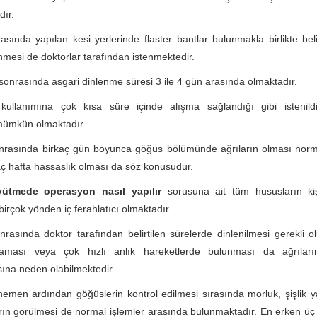
ır.
asında yapılan kesi yerlerinde flaster bantlar bulunmakla birlikte belir
inmesi de doktorlar tarafından istenmektedir.
onrasında asgari dinlenme süresi 3 ile 4 gün arasında olmaktadır.
n kullanımına çok kısa süre içinde alışma sağlandığı gibi istenil
mümkün olmaktadır.
onrasında birkaç gün boyunca göğüs bölümünde ağrıların olması norm
aç hafta hassaslık olması da söz konusudur.
tmede operasyon nasıl yapılır
sorusuna ait tüm hususların kiş
birçok yönden iç ferahlatıcı olmaktadır.
nrasında doktor tarafından belirtilen sürelerde dinlenilmesi gerekli ol
laması veya çok hızlı anlık hareketlerde bulunması da ağrıla
ına neden olabilmektedir.
hemen ardından göğüslerin kontrol edilmesi sırasında morluk, şişlik ya
rın görülmesi de normal işlemler arasında bulunmaktadır. En erken ü