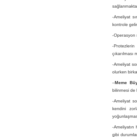
sağlanmaktad
-Ameliyat sır
kontrole gel
-Operasyon s
-Protezleri
çıkarılması 
-Ameliyat s
olurken birk
–
Meme Büyü
bilinmesi de 
-Ameliyat so
kendini zor
yoğunlaşmas
-Ameliyatın 
gibi durumla