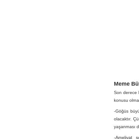
Meme Büy
Son derece k
konusu olmad
-Göğüs büyü
olacaktır. Ç
yaşanması d
-Ameliyat s