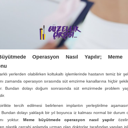
üyütmede Operasyon Nasıl Yapılır; Meme 
onu
rklı yerlerden olabilirken koltukaltı işlemlerinde hastanın temiz bir şe
ynı zamanda operasyon sırasında süt emzirme kanallarına hiçbir şek
ır. Bundan dolayı doğum sonrasında süt emzirmede problem ya
ir.
birlikte tercih edilmesi belirlenen implantın yerleştirilme aşaması
. Bundan dolayı yaklaşık bir yıl boyunca iz kalması normal bir durum o
anı yoktur.
Meme büyütmede operasyon nasıl yapılır
özelin
rken plastik cerrahi anlamda uzman olan doktorlar tarafından yapılan iş