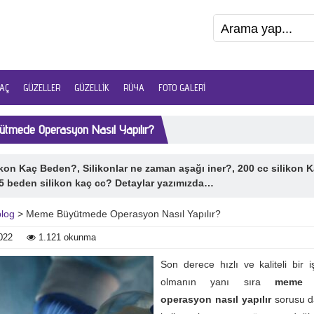
AÇ
GÜZELLER
GÜZELLIK
RÜYA
FOTO GALERI
tmede Operasyon Nasıl Yapılır?
ikon Kaç Beden?, Silikonlar ne zaman aşağı iner?, 200 cc silikon 
5 beden silikon kaç cc? Detaylar yazımızda…
blog
> Meme Büyütmede Operasyon Nasıl Yapılır?
022
1.121 okunma
Son derece hızlı ve kaliteli bir i
olmanın yanı sıra
meme 
operasyon nasıl yapılır
sorusu da