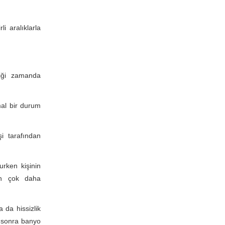
li aralıklarla
diği zamanda
al bir durum
i tarafından
urken kişinin
rın çok daha
 da hissizlik
ç sonra banyo