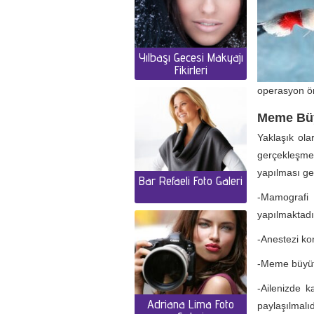
Yılbaşı Gecesi Makyajı
Fikirleri
operasyon ön
Meme Büy
Yaklaşık ola
gerçekleşmek
yapılması ge
Bar Refaeli Foto Galeri
-Mamografi 
yapılmaktadı
-Anestezi kon
-Meme büyütm
-Ailenizde k
Adriana Lima Foto
paylaşılmalıd