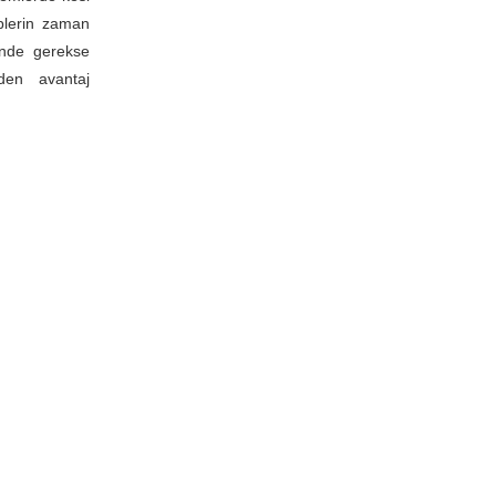
iplerin zaman
inde gerekse
den avantaj