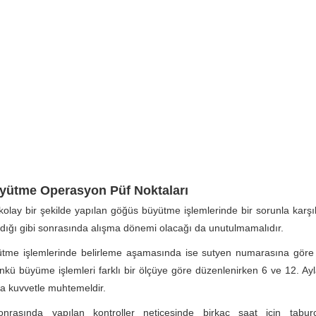
ütme Operasyon Püf Noktaları
olay bir şekilde yapılan göğüs büyütme işlemlerinde bir sorunla karşı
ığı gibi sonrasında alışma dönemi olacağı da unutulmamalıdır.
tme işlemlerinde belirleme aşamasında ise sutyen numarasına göre t
ünkü büyüme işlemleri farklı bir ölçüye göre düzenlenirken 6 ve 12. Ayla
a kuvvetle muhtemeldir.
onrasında yapılan kontroller neticesinde birkaç saat için tabu