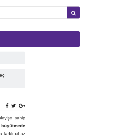
Kaç
şleyişe sahip
büyütmede
 farklı cihaz