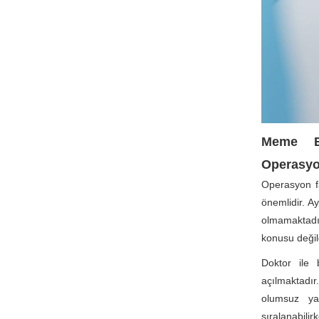
Meme B
Operasy
Operasyon fa
önemlidir. A
olmamaktad
konusu değild
Doktor ile 
açılmaktadır
olumsuz y
sıralanabili