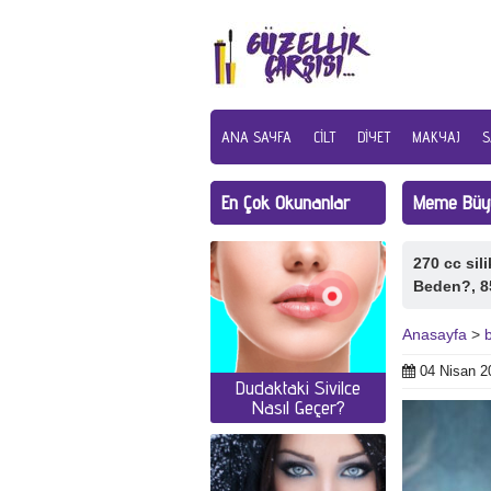
ANA SAYFA
CILT
DIYET
MAKYAJ
S
En Çok Okunanlar
Meme Büyü
270 cc sil
Beden?, 8
Anasayfa
>
04 Nisan 2
Dudaktaki Sivilce
Nasıl Geçer?