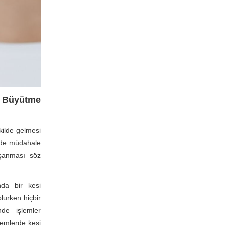
Büyütme
kilde gelmesi
ilde müdahale
şanması söz
nda bir kesi
lurken hiçbir
de işlemler
lemlerde kesi