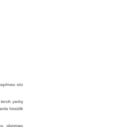
laşılması söz
ercih yanlış
rda hissizlik
rcu olunması