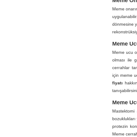
Meme Ona
Meme onarım
uygulanabil
dönmesine ya
rekonstrüksi
Meme Ucu
Meme ucu on
olması ile g
cerrahlar ta
için meme uc
fiyatı
hakkınd
tanışabilirsin
Meme Ucu
Mastektomi 
bozuklukları
protezin ko
Meme cerrahın