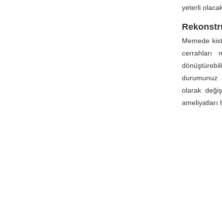
yeterli olacak
Rekonstr
Memede kist
cerrahları
dönüştürebil
durumunuz o
olarak değiş
ameliyatları 