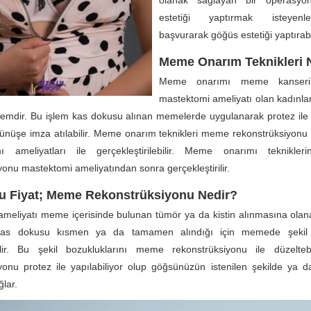
olanak sağlayan bir operasyo
estetiği yaptırmak isteyenl
başvurarak göğüs estetiği yaptırabil
Meme Onarım Teknikleri 
Meme onarımı meme kanseri
mastektomi ameliyatı olan kadınlar
şlemdir. Bu işlem kas dokusu alınan memelerde uygulanarak protez il
rünüşe imza atılabilir. Meme onarım teknikleri meme rekonstrüksiyon
 ameliyatları ile gerçekleştirilebilir. Meme onarımı teknikl
yonu mastektomi ameliyatından sonra gerçekleştirilir.
 Fiyat; Meme Rekonstrüksiyonu Nedir?
meliyatı meme içerisinde bulunan tümör ya da kistin alınmasına olan
 kas dokusu kısmen ya da tamamen alındığı için memede şekil b
ilir. Bu şekil bozukluklarını meme rekonstrüksiyonu ile düzelteb
yonu protez ile yapılabiliyor olup göğsünüzün istenilen şekilde ya d
ğlar.