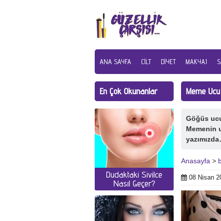
ANA SAYFA
CILT
DIYET
MAKYAJ
S
En Çok Okunanlar
Meme Ucu 
Göğüs ucu 
Memenin uc
yazımızd
Anasayfa
>
Dudaktaki Sivilce
08 Nisan 2
Nasıl Geçer?