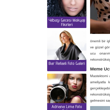
Yılbaşı Gecesi Makyajı
Fikirleri
önemli bir i
ve güzel gö
ucu onarımı
rekonstrüksi
Bar Refaeli Foto Galeri
Meme Ucu
Mastektomi a
ameliyatla
gerçekleşeb
rekonstrüksi
gelmesini sa
Adriana Lima Foto