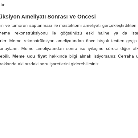
tır.
üksiyon Ameliyatı Sonrası Ve Öncesi
in ve tümörün saptanması ile mastektomi ameliyatı gerçekleştirdikte
 meme rekonstrüksiyonu ile göğsünüzü eski haline ya da isted
irler. Meme rekonstrüksiyon ameliyatından önce birçok testten geçip
naylanır. Meme ameliyatından sonra ise iyileşme süreci diğer etk
ebilir.
Meme ucu fiyat
hakkında bilgi almak istiyorsanız Cerraha u
hakkında aklınızdaki soru işaretlerini giderebilirsiniz.