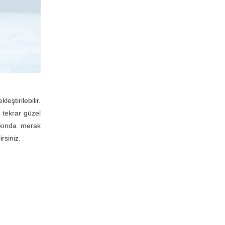
eştirilebilir.
 tekrar güzel
ında merak
rsiniz.