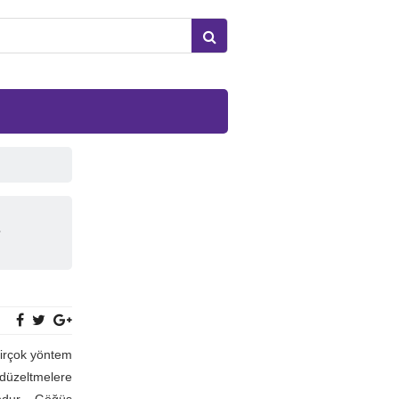
r
birçok yöntem
üzeltmelere