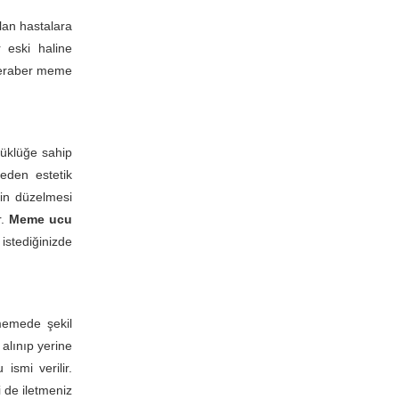
an hastalara
 eski haline
 beraber meme
üklüğe sahip
meden estetik
rin düzelmesi
r.
Meme ucu
istediğinizde
memede şekil
alınıp yerine
smi verilir.
i de iletmeniz