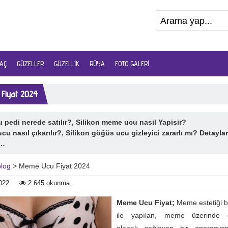
AÇ
GÜZELLER
GÜZELLIK
RÜYA
FOTO GALERI
Fiyat 2024
pedi nerede satılır?, Silikon meme ucu nasil Yapisir?
u nasıl çıkarılır?, Silikon göğüs ucu gizleyici zararlı mı? Detayla
a…
blog
> Meme Ucu Fiyat 2024
022
2.645 okunma
Meme Ucu Fiyat;
Meme estetiği 
ile yapılan, meme üzerinde d