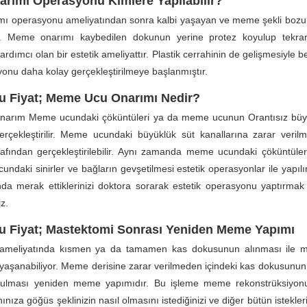
rımı Operasyonu Kimlere Yapılabilir?
ı operasyonu ameliyatından sonra kalbi yaşayan ve meme şekli bozul
ir. Meme onarımı kaybedilen dokunun yerine protez koyulup tekrar
rdımcı olan bir estetik ameliyattır. Plastik cerrahinin de gelişmesiyle
yonu daha kolay gerçekleştirilmeye başlanmıştır.
 Fiyat; Meme Ucu Onarımı Nedir?
arım Meme ucundaki çöküntüleri ya da meme ucunun Orantısız büy
erçekleştirilir. Meme ucundaki büyüklük süt kanallarına zarar veril
rafından gerçekleştirilebilir. Aynı zamanda meme ucundaki çöküntüle
undaki sinirler ve bağların gevşetilmesi estetik operasyonlar ile yapılı
a merak ettiklerinizi doktora sorarak estetik operasyonu yaptırmak 
iz.
 Fiyat; Mastektomi Sonrası Yeniden Meme Yapımı
ameliyatında kısmen ya da tamamen kas dokusunun alınması ile 
 yaşanabiliyor. Meme derisine zarar verilmeden içindeki kas dokusunun 
nulması yeniden meme yapımıdır. Bu işleme meme rekonstrüksiyonu i
ıza göğüs şeklinizin nasıl olmasını istediğinizi ve diğer bütün istekler