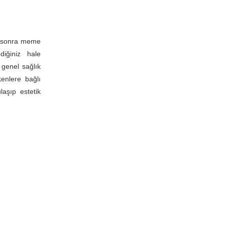
n sonra meme
iğiniz hale
 genel sağlık
enlere bağlı
laşıp estetik