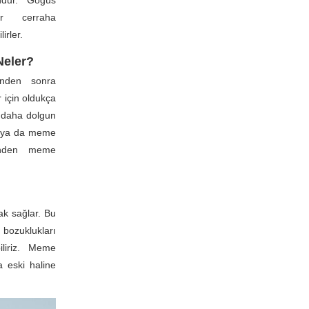
ndur. Göğüs
er cerraha
irler.
Neler?
nden sonra
 için oldukça
e daha dolgun
u ya da meme
erinden meme
ak sağlar. Bu
ozuklukları
iliriz. Meme
a eski haline