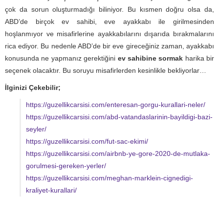
çok da sorun oluşturmadığı biliniyor. Bu kısmen doğru olsa da,
ABD’de birçok ev sahibi, eve ayakkabı ile girilmesinden
hoşlanmıyor ve misafirlerine ayakkabılarını dışarıda bırakmalarını
rica ediyor. Bu nedenle ABD’de bir eve gireceğiniz zaman, ayakkabı
konusunda ne yapmanız gerektiğini
ev sahibine sormak
harika bir
seçenek olacaktır. Bu soruyu misafirlerden kesinlikle bekliyorlar…
İlginizi Çekebilir;
https://guzellikcarsisi.com/enteresan-gorgu-kurallari-neler/
https://guzellikcarsisi.com/abd-vatandaslarinin-bayildigi-bazi-
seyler/
https://guzellikcarsisi.com/fut-sac-ekimi/
https://guzellikcarsisi.com/airbnb-ye-gore-2020-de-mutlaka-
gorulmesi-gereken-yerler/
https://guzellikcarsisi.com/meghan-marklein-cignedigi-
kraliyet-kurallari/