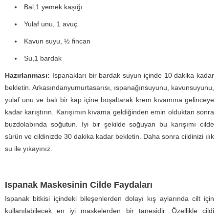
Bal,1 yemek kaşığı
Yulaf unu, 1 avuç
Kavun suyu, ½ fincan
Su,1 bardak
Hazırlanması:
Ispanakları bir bardak suyun içinde 10 dakika kadar
bekletin. Arkasındanyumurtasarısı, ıspanağınsuyunu, kavunsuyunu,
yulaf unu ve balı bir kap içine boşaltarak krem kıvamına gelinceye
kadar karıştırın. Karışımın kıvama geldiğinden emin olduktan sonra
buzdolabında soğutun. İyi bir şekilde soğuyan bu karışımı cilde
sürün ve cildinizde 30 dakika kadar bekletin. Daha sonra cildinizi ılık
su ile yıkayınız.
Ispanak Maskesinin Cilde Faydaları
Ispanak bitkisi içindeki bileşenlerden dolayı kış aylarında cilt için
kullanılabilecek en iyi maskelerden bir tanesidir. Özellikle cildi