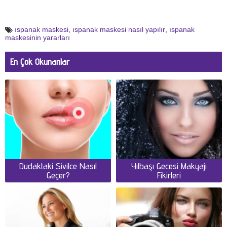
ıspanak maskesi
,
ıspanak maskesi nasıl yapılır
,
ıspanak
maskesinin yararları
En Çok Okunanlar
Dudaktaki Sivilce Nasıl
Yılbaşı Gecesi Makyajı
Geçer?
Fikirleri