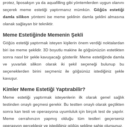
protez, liposakşın ya da aquafilling gibi yöntemlerden uygun olanını
seçerek meme estetiği yaptırmanız mümkün.
Göğüs estetiği
damla silikon
yöntemi ise meme şeklinin damla şeklini almasına
olanak sağlayan bir tekniktir.
Meme Estetiğinde Memenin Şekli
Göğüs estetiği yaptırmak isteyen kişilerin önem verdiği noktalardan
biri ise meme şeklidir. 3D boyutlu makine ile göğsünüzün estetikten
sonra nasıl bir şekle kavuşacağı gösterilir. Meme estetiğinde damla
ve yuvarlak silikon olarak iki şekil seçeneği bulunup bu
seçeneklerden birini seçmeniz ile göğsünüz istediğiniz şekle
kavuşur.
Kimler Meme Estetiği Yaptırabilir?
Meme estetiği yaptırmak isteyenlerin ilk olarak genel sağlık
testinden onaylı geçmesi gerekir. Bu testten onaylı olarak geçtikten
sonra kan testi ve operasyona uyumluluk için birçok test de yapılır.
Meme cerrahınızın yapmış olduğu tüm testleri geçerseniz
operasyon gerçekleşir ve istediğiniz göğüs şekline sahip olursunuz.