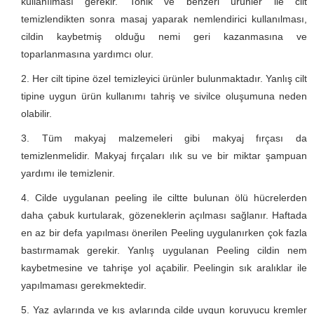
kullanılması gerekir. Tonik ve benzeri ürünler ile cilt
temizlendikten sonra masaj yaparak nemlendirici kullanılması,
cildin kaybetmiş olduğu nemi geri kazanmasına ve
toparlanmasına yardımcı olur.
Her cilt tipine özel temizleyici ürünler bulunmaktadır. Yanlış cilt
tipine uygun ürün kullanımı tahriş ve sivilce oluşumuna neden
olabilir.
Tüm makyaj malzemeleri gibi makyaj fırçası da
temizlenmelidir. Makyaj fırçaları ılık su ve bir miktar şampuan
yardımı ile temizlenir.
Cilde uygulanan peeling ile ciltte bulunan ölü hücrelerden
daha çabuk kurtularak, gözeneklerin açılması sağlanır. Haftada
en az bir defa yapılması önerilen Peeling uygulanırken çok fazla
bastırmamak gerekir. Yanlış uygulanan Peeling cildin nem
kaybetmesine ve tahrişe yol açabilir. Peelingin sık aralıklar ile
yapılmaması gerekmektedir.
Yaz aylarında ve kış aylarında cilde uygun koruyucu kremler