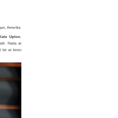
igan, Amerika
Kate Upton
,
dir. Hatta at
bir at binici