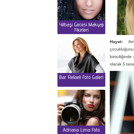
Yılbaşı Gecesi Makyajı
Fikirleri
Hayat
ı: Am
çocukluğunu 
biniciliğind
olarak 5 tan
Bar Refaeli Foto Galeri
Adriana Lima Foto