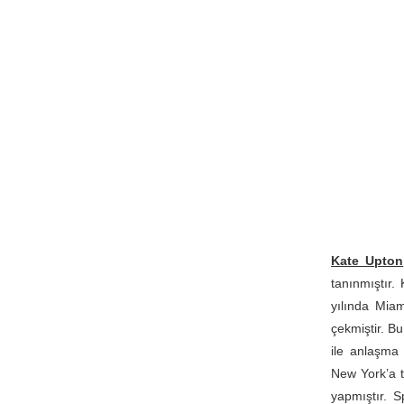
Kate Upton
tanınmıştır.
yılında Mia
çekmiştir. B
ile anlaşma
New York’a t
yapmıştır. S