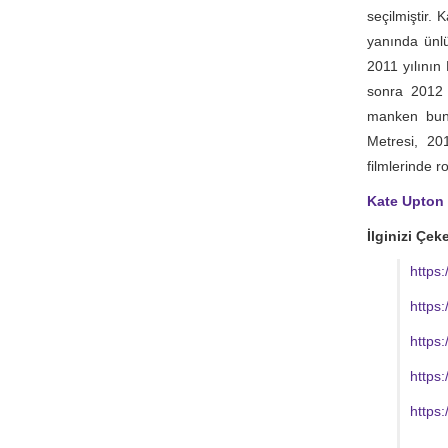
seçilmiştir.
yanında ünlü
2011 yılının 
sonra 2012 
manken bunl
Metresi, 20
filmlerinde ro
Kate Upton F
İlginizi Çeke
https:
https:
https:
https:
https: