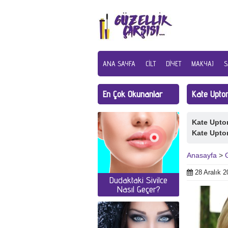
ANA SAYFA
CILT
DIYET
MAKYAJ
S
En Çok Okunanlar
Kate Upton
Kate Upto
Kate Upto
Anasayfa
>
28 Aralık 2
Dudaktaki Sivilce
Nasıl Geçer?