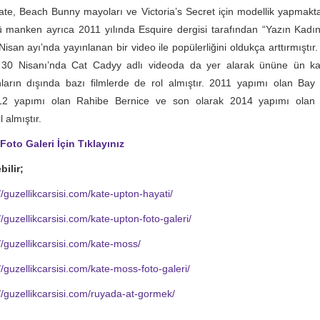
 Kate, Beach Bunny mayoları ve Victoria’s Secret için modellik yapmakta
 manken ayrıca 2011 yılında Esquire dergisi tarafından “Yazın Kadını”
Nisan ayı’nda yayınlanan bir video ile popülerliğini oldukça arttırmıştı
30 Nisanı’nda Cat Cadyy adlı videoda da yer alarak ününe ün kat
arın dışında bazı filmlerde de rol almıştır. 2011 yapımı olan Bay 
12 yapımı olan Rahibe Bernice ve son olarak 2014 yapımı olan
l almıştır.
oto Galeri İçin Tıklayınız
bilir;
//guzellikcarsisi.com/kate-upton-hayati/
//guzellikcarsisi.com/kate-upton-foto-galeri/
//guzellikcarsisi.com/kate-moss/
//guzellikcarsisi.com/kate-moss-foto-galeri/
//guzellikcarsisi.com/ruyada-at-gormek/