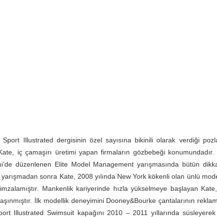
Sport Illustrated dergisinin özel sayısına bikinili olarak verdiği poz
 Kate, iç çamaşırı üretimi yapan firmaların gözbebeği konumundadır
mi’de düzenlenen Elite Model Management yarışmasında bütün dikkat
u yarışmadan sonra Kate, 2008 yılında New York kökenli olan ünlü mod
 imzalamıştır. Mankenlik kariyerinde hızla yükselmeye başlayan Kate
aşınmıştır. İlk modellik deneyimini Dooney&Bourke çantalarının rekla
port Illustrated Swimsuit kapağını 2010 – 2011 yıllarında süsleyerek 