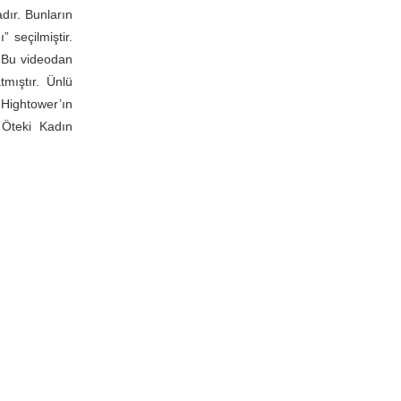
dır. Bunların
 seçilmiştir.
r. Bu videodan
mıştır. Ünlü
Hightower’ın
 Öteki Kadın