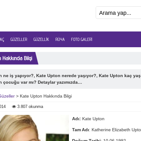
AÇ
GÜZELLER
GÜZELLIK
RÜYA
FOTO GALERI
 Hakkında Bilgi
n ne iş yapıyor?, Kate Upton nerede yaşıyor?, Kate Upton kaç yaş
n çocuğu var mı? Detaylar yazımızda…
Güzeller
> Kate Upton Hakkında Bilgi
014
3.807 okunma
Adı:
Kate Upton
Tam Adı
: Katherine Elizabeth Upt
Doğum Tarihi
: 10.06.1992