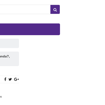
ında?,
on