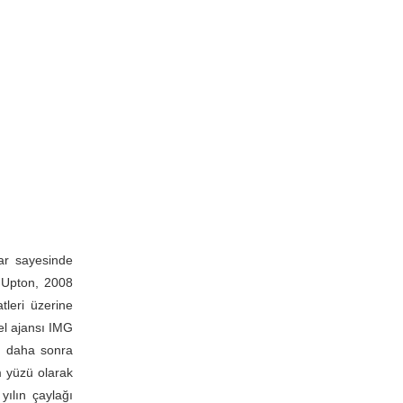
lar sayesinde
. Upton, 2008
leri üzerine
el ajansı IMG
, daha sonra
m yüzü olarak
yılın çaylağı