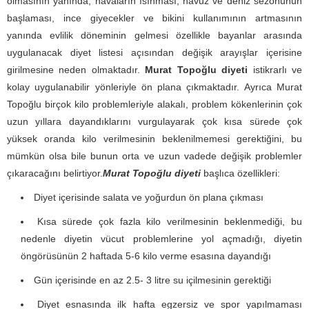
olmasının yanında, havaların ısınması, havuz ve deniz sezonunun
başlaması, ince giyecekler ve bikini kullanımının artmasının
yanında evlilik döneminin gelmesi özellikle bayanlar arasında
uygulanacak diyet listesi açısından değişik arayışlar içerisine
girilmesine neden olmaktadır.
Murat Topoğlu diyeti
istikrarlı ve
kolay uygulanabilir yönleriyle ön plana çıkmaktadır. Ayrıca Murat
Topoğlu birçok kilo problemleriyle alakalı, problem kökenlerinin çok
uzun yıllara dayandıklarını vurgulayarak çok kısa sürede çok
yüksek oranda kilo verilmesinin beklenilmemesi gerektiğini, bu
mümkün olsa bile bunun orta ve uzun vadede değişik problemler
çıkaracağını belirtiyor.
Murat Topoğlu diyeti
başlıca özellikleri:
Diyet içerisinde salata ve yoğurdun ön plana çıkması
Kısa sürede çok fazla kilo verilmesinin beklenmediği, bu
nedenle diyetin vücut problemlerine yol açmadığı, diyetin
öngörüsünün 2 haftada 5-6 kilo verme esasına dayandığı
Gün içerisinde en az 2.5- 3 litre su içilmesinin gerektiği
Diyet esnasında ilk hafta egzersiz ve spor yapılmaması