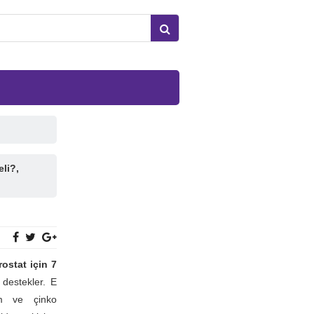
eli?,
rostat için 7
 destekler. E
um ve çinko