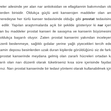
eler ailesinde yer alan nar antioksidan ve ellagitannin bakımından o
erden birisidir. Oldukça güçlü anti kanserojen maddeler olan an
 neredeyse her türlü kanser tedavisinde olduğu gibi
prostat
tedavisin
h edilir. Yapılan araştırmalarda açık bir şekilde gösteriyor ki
nar
içer
nan bu maddeler prostat kanseri ile savaşma ve kanserin büyümesini
oldukça başarılı oluyor. Zaten prostat kanserini yakından inceleyer
üzenli beslenmeye, sağlıklı gıdalar yerine yağlı yiyecekleri tercih 
itamin deposu besinlerden uzak duran kişilerde görüldüğünü siz de fark
prostat kanserinde meydana gelmiş olan zararlı hücreleri ortadan ka
rılı olan narı düzenli olarak tüketirseniz kısa süre içerisinde fayd
nız. Narı prostat kanserinde bir tedavi yöntemi olarak kullanabilmek içi