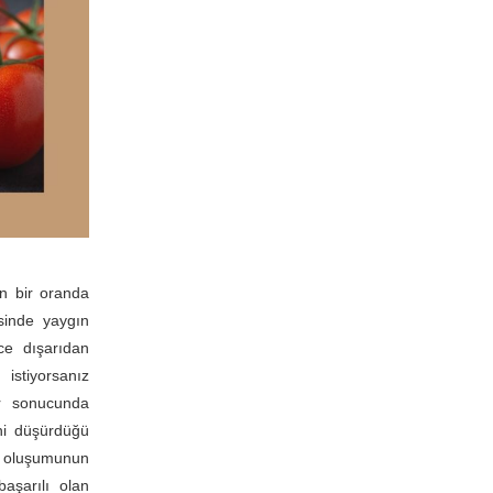
un bir oranda
sinde yaygın
ce dışarıdan
istiyorsanız
ar sonucunda
eni düşürdüğü
at oluşumunun
aşarılı olan