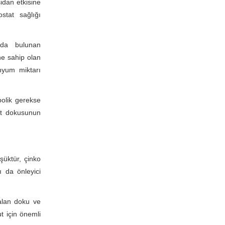
sidan etkisine
stat sağlığı
nda bulunan
ne sahip olan
enyum miktarı
bolik gerekse
at dokusunun
şüktür, çinko
 da önleyici
alan doku ve
t için önemli