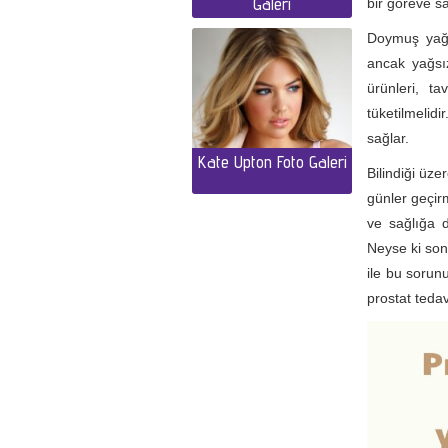
Galeri
bir göreve sa
Doymuş yağ a
ancak yağsız
ürünleri, t
tüketilmelid
sağlar.
Kate Upton Foto Galeri
Bilindiği üze
günler geçir
ve sağlığa d
Neyse ki son 
ile bu sorun
prostat tedav