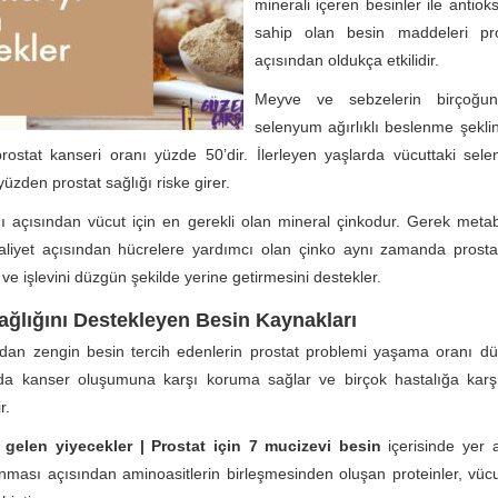
minerali içeren besinler ile antiok
sahip olan besin maddeleri pro
açısından oldukça etkilidir.
Meyve ve sebzelerin birçoğu
selenyum ağırlıklı beslenme şekli
rostat kanseri oranı yüzde 50’dir. İlerleyen yaşlarda vücuttaki sel
yüzden prostat sağlığı riske girer.
ı açısından vücut için en gerekli olan mineral çinkodur. Gerek meta
aliyet açısından hücrelere yardımcı olan çinko aynı zamanda prost
ve işlevini düzgün şekilde yerine getirmesini destekler.
ağlığını Destekleyen Besin Kaynakları
dan zengin besin tercih edenlerin prostat problemi yaşama oranı dü
a kanser oluşumuna karşı koruma sağlar ve birçok hastalığa karşı
r.
i gelen yiyecekler | Prostat için 7 mucizevi besin
içerisinde yer 
nması açısından aminoasitlerin birleşmesinden oluşan proteinler, vücu