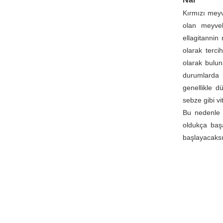
Kırmızı meyv
olan meyvel
ellagitannin
olarak terci
olarak bulu
durumlarda 
genellikle d
sebze gibi v
Bu nedenle 
oldukça başa
başlayacaksı