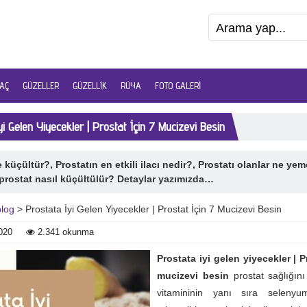
AÇ
GÜZELLER
GÜZELLIK
RÜYA
FOTO GALERI
yi Gelen Yiyecekler | Prostat İçin 7 Mucizevi Besin
 küçültür?, Prostatın en etkili ilacı nedir?, Prostatı olanlar ne yem
rostat nasıl küçültülür? Detaylar yazımızda…
blog
> Prostata İyi Gelen Yiyecekler | Prostat İçin 7 Mucizevi Besin
020
2.341 okunma
Prostata iyi gelen yiyecekler | P
mucizevi besin
prostat sağlığını
vitamininin yanı sıra seleny