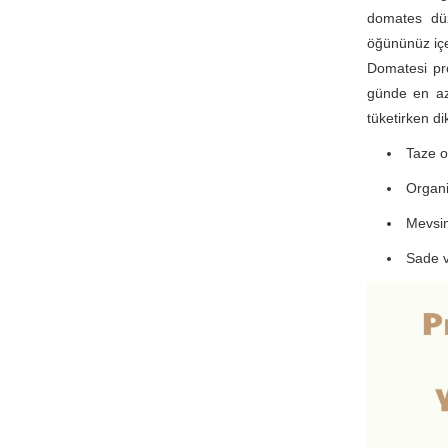
domates düz
öğününüz içe
Domatesi pr
günde en az
tüketirken d
Taze o
Organi
Mevsim
Sade v