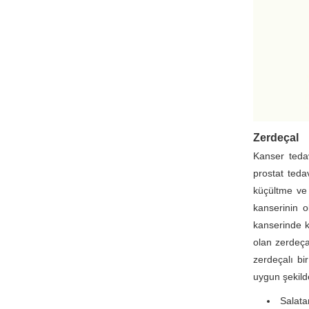
Zerdeçal
Kanser tedav
prostat teda
küçültme ve
kanserinin o
kanserinde k
olan zerdeça
zerdeçalı b
uygun şekilde
Salata