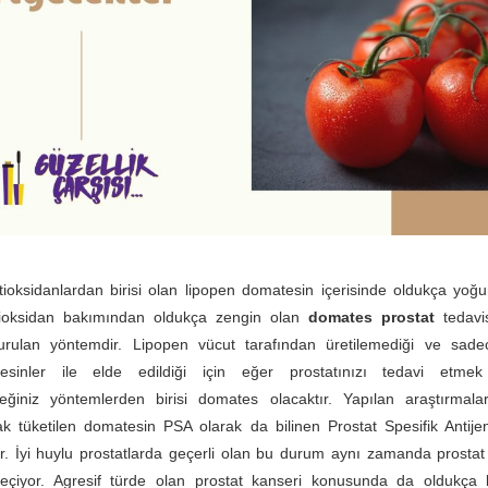
ioksidanlardan birisi olan lipopen domatesin içerisinde oldukça yoğ
tioksidan bakımından oldukça zengin olan
domates prostat
tedavi
urulan yöntemdir. Lipopen vücut tarafından üretilemediği ve sade
sinler ile elde edildiği için eğer prostatınızı tedavi etmek 
ceğiniz yöntemlerden birisi domates olacaktır. Yapılan araştırmal
ak tüketilen domatesin PSA olarak da bilinen Prostat Spesifik Antij
ır. İyi huylu prostatlarda geçerli olan bu durum aynı zamanda prost
çiyor. Agresif türde olan prostat kanseri konusunda da oldukça b