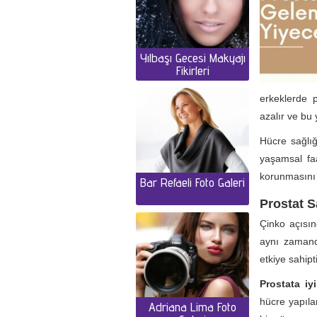
Yılbaşı Gecesi Makyajı
Fikirleri
erkeklerde p
azalır ve bu 
Hücre sağlığ
yaşamsal fa
korunmasını 
Bar Refaeli Foto Galeri
Prostat S
Çinko açısın
aynı zamand
etkiye sahipti
Prostata iy
hücre yapıla
Adriana Lima Foto