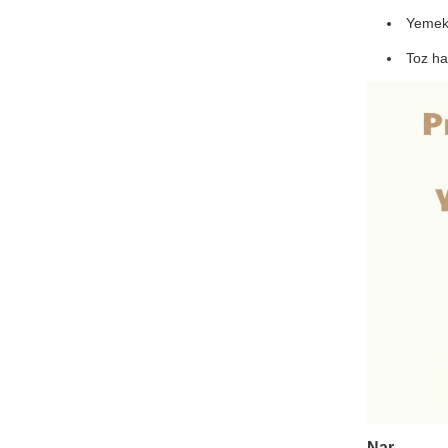
Yemekl
Toz ha
Nar