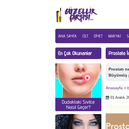
ANA SAYFA
CILT
DIYET
MAKYAJ
S
En Çok Okunanlar
Prostata İ
Prostatı ne
Büyümüş p
Anasayfa
>
01 Aralık 2
Dudaktaki Sivilce
Nasıl Geçer?