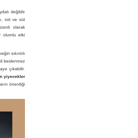
dalı değildir
ı, süt ve süt
zenli olarak
r olumlu etki
eğin sıkıntılı
nli beslenmez
ya çıkabilir.
en yiyecekler
arın önerdiği