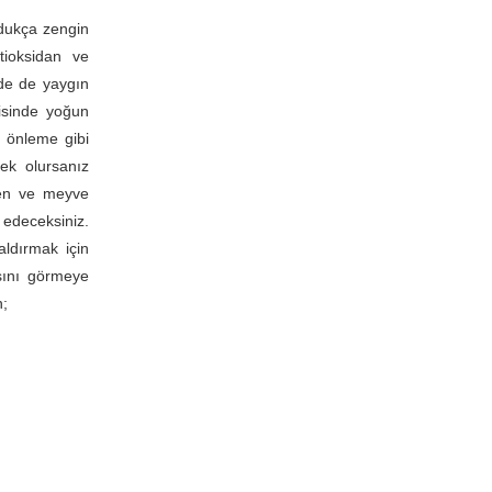
ldukça zengin
tioksidan ve
de de yaygın
isinde yoğun
 önleme gibi
ek olursanız
eden ve meyve
 edeceksiniz.
ldırmak için
asını görmeye
n;