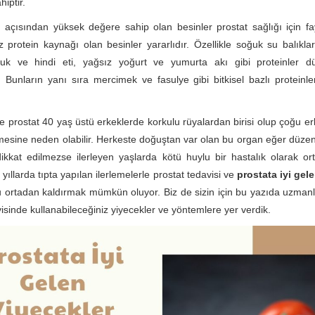
hiptir.
çısından yüksek değere sahip olan besinler prostat sağlığı için fay
 protein kaynağı olan besinler yararlıdır. Özellikle soğuk su balıklar
avuk ve hindi eti, yağsız yoğurt ve yumurta akı gibi proteinler dü
ir. Bunların yanı sıra mercimek ve fasulye gibi bitkisel bazlı proteinle
re prostat 40 yaş üstü erkeklerde korkulu rüyalardan birisi olup çoğu erk
mesine neden olabilir. Herkeste doğuştan var olan bu organ eğer düze
ikkat edilmezse ilerleyen yaşlarda kötü huylu bir hastalık olarak orta
yıllarda tıpta yapılan ilerlemelerle prostat tedavisi ve
prostata iyi gel
u ortadan kaldırmak mümkün oluyor. Biz de sizin için bu yazıda uzmanl
isinde kullanabileceğiniz yiyecekler ve yöntemlere yer verdik.