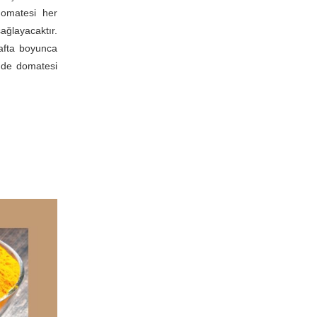
domatesi her
ağlayacaktır.
afta boyunca
nde domatesi