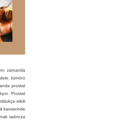
nı zamanda
adele, tümörü
anda prostat
ıyor. Prostat
ldukça etkili
t
kanserinde
mak tadınıza