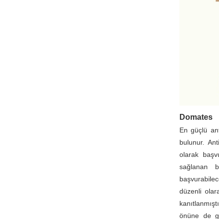
Domates
En güçlü ant
bulunur. An
olarak başv
sağlanan be
başvurabile
düzenli olar
kanıtlanmışt
önüne de ge