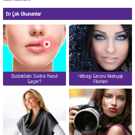
En Çok Okunanlar
Dudaktaki Sivilce Nasıl
Yılbaşı Gecesi Makyajı
Geçer?
Fikirleri