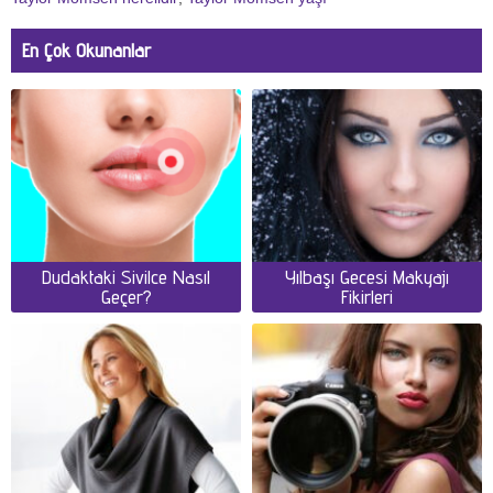
En Çok Okunanlar
Dudaktaki Sivilce Nasıl
Yılbaşı Gecesi Makyajı
Geçer?
Fikirleri