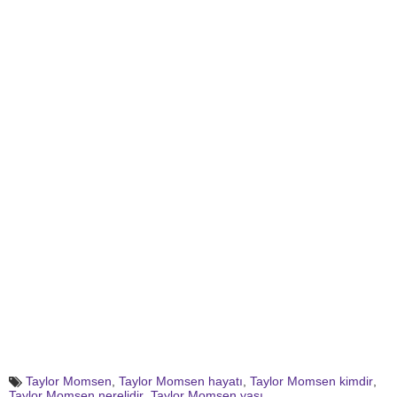
Taylor Momsen
,
Taylor Momsen hayatı
,
Taylor Momsen kimdir
,
Taylor Momsen nerelidir
,
Taylor Momsen yaşı