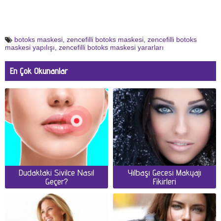
botoks maskesi
,
zencefilli botoks maskesi
,
zencefilli botoks
maskesi yapılışı
,
zencefilli botoks maskesi yararları
En Çok Okunanlar
Dudaktaki Sivilce Nasıl
Yılbaşı Gecesi Makyajı
Geçer?
Fikirleri