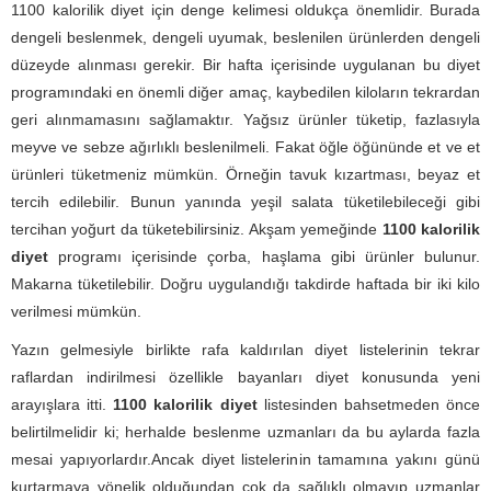
1100 kalorilik diyet için denge kelimesi oldukça önemlidir. Burada
dengeli beslenmek, dengeli uyumak, beslenilen ürünlerden dengeli
düzeyde alınması gerekir. Bir hafta içerisinde uygulanan bu diyet
programındaki en önemli diğer amaç, kaybedilen kiloların tekrardan
geri alınmamasını sağlamaktır. Yağsız ürünler tüketip, fazlasıyla
meyve ve sebze ağırlıklı beslenilmeli. Fakat öğle öğününde et ve et
ürünleri tüketmeniz mümkün. Örneğin tavuk kızartması, beyaz et
tercih edilebilir. Bunun yanında yeşil salata tüketilebileceği gibi
tercihan yoğurt da tüketebilirsiniz. Akşam yemeğinde
1100 kalorilik
diyet
programı içerisinde çorba, haşlama gibi ürünler bulunur.
Makarna tüketilebilir. Doğru uygulandığı takdirde haftada bir iki kilo
verilmesi mümkün.
Yazın gelmesiyle birlikte rafa kaldırılan diyet listelerinin tekrar
raflardan indirilmesi özellikle bayanları diyet konusunda yeni
arayışlara itti.
1100 kalorilik diyet
listesinden bahsetmeden önce
belirtilmelidir ki; herhalde beslenme uzmanları da bu aylarda fazla
mesai yapıyorlardır.Ancak diyet listelerinin tamamına yakını günü
kurtarmaya yönelik olduğundan çok da sağlıklı olmayıp uzmanlar