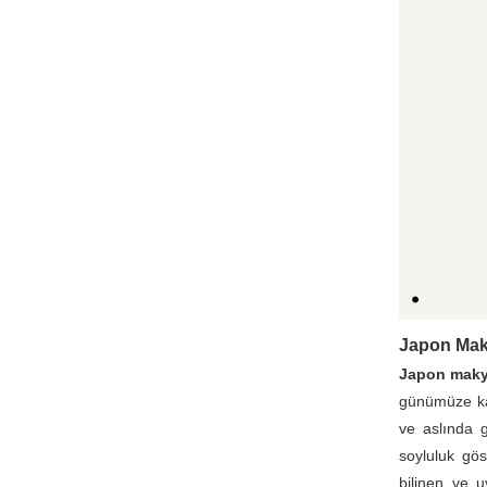
Japon Maky
Japon makya
günümüze kad
ve aslında g
soyluluk gö
bilinen ve 