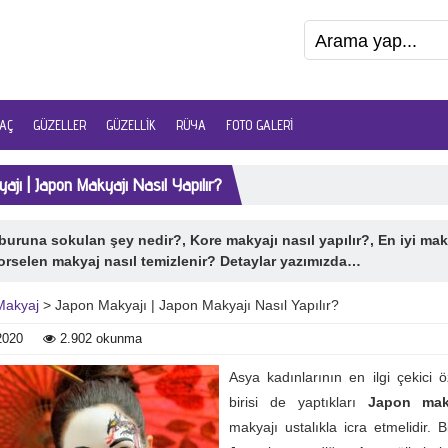
AÇ
GÜZELLER
GÜZELLIK
RÜYA
FOTO GALERI
ajı | Japon Makyajı Nasıl Yapılır?
uruna sokulan şey nedir?, Kore makyajı nasıl yapılır?, En iyi mak
Porselen makyaj nasıl temizlenir? Detaylar yazımızda…
Makyaj
> Japon Makyajı | Japon Makyajı Nasıl Yapılır?
2020
2.902 okunma
Asya kadınlarının en ilgi çekici öz
birisi de yaptıkları
Japon ma
makyajı ustalıkla icra etmelidir. B