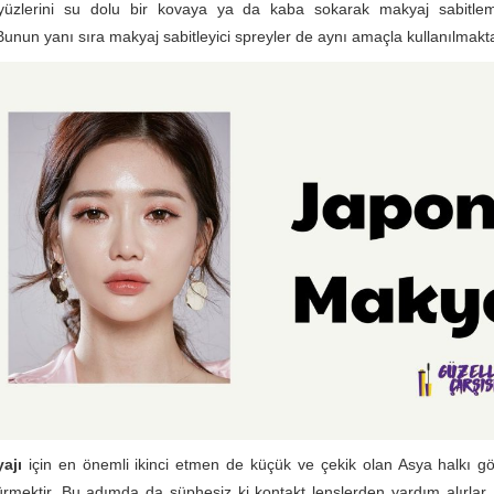
yüzlerini su dolu bir kovaya ya da kaba sokarak makyaj sabitle
 Bunun yanı sıra makyaj sabitleyici spreyler de aynı amaçla kullanılmakta
yajı
için en önemli ikinci etmen de küçük ve çekik olan Asya halkı gözle
rmektir. Bu adımda da şüphesiz ki kontakt lenslerden yardım alırlar.