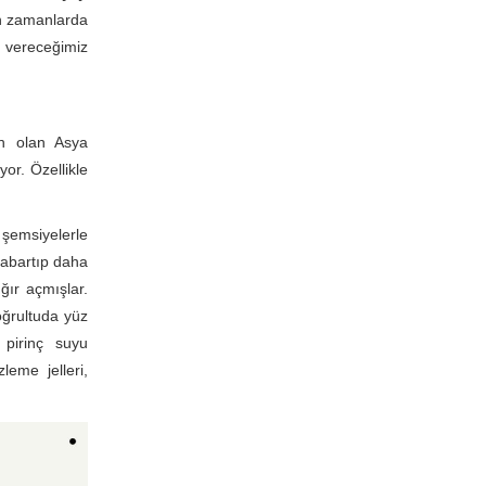
on zamanlarda
e vereceğimiz
ün olan Asya
or. Özellikle
 şemsiyelerle
 abartıp daha
ğır açmışlar.
oğrultuda yüz
 pirinç suyu
leme jelleri,