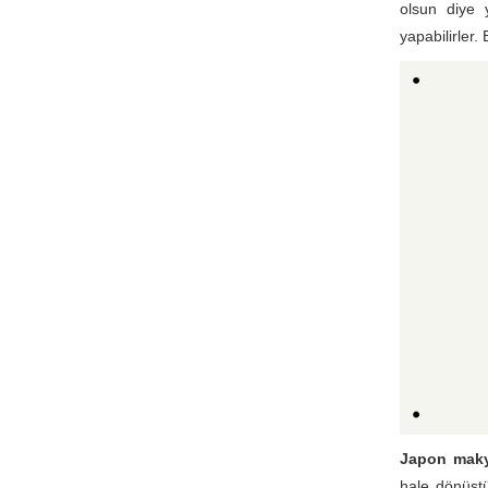
olsun diye 
yapabilirler.
Japon mak
hale dönüştü