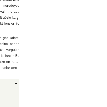
ün neredeyse
ayalım; orada
t gözle karşı
t lensler ile
ah göz kalemi
mesine sebep
zü vurgular.
kullanılır. Bu
size en rahat
tonlar tercih