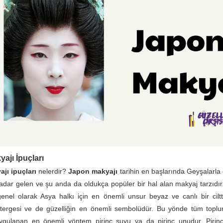
ajı İpuçları
jı ipuçları
nelerdir?
Japon makyajı
tarihin en başlarında Geyşalarla 
ar gelen ve şu anda da oldukça popüler bir hal alan makyaj tarzıdır
enel olarak Asya halkı için en önemli unsur beyaz ve canlı bir ciltti
stergesi ve de güzelliğin en önemli sembolüdür. Bu yönde tüm toplu
uygulanan en önemli yöntem pirinç suyu ya da pirinç unudur. Pirinci