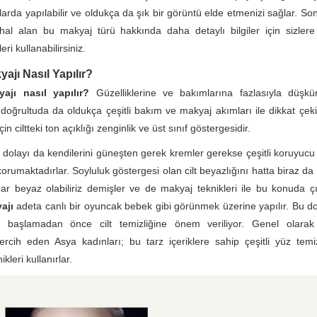
mlarda yapılabilir ve oldukça da şık bir görüntü elde etmenizi sağlar. S
hal alan bu makyaj türü hakkında daha detaylı bilgiler için sizler
eri kullanabilirsiniz.
ajı Nasıl Yapılır?
ajı nasıl yapılır?
Güzelliklerine ve bakımlarına fazlasıyla düşk
 doğrultuda da oldukça çeşitli bakım ve makyaj akımları ile dikkat çekiy
in ciltteki ton açıklığı zenginlik ve üst sınıf göstergesidir.
dolayı da kendilerini güneşten gerek kremler gerekse çeşitli koruyucu
orumaktadırlar. Soyluluk göstergesi olan cilt beyazlığını hatta biraz da
ar beyaz olabiliriz demişler ve de makyaj teknikleri ile bu konuda çı
ajı
adeta canlı bir oyuncak bebek gibi görünmek üzerine yapılır. Bu d
a başlamadan önce cilt temizliğine önem veriliyor. Genel olarak
ercih eden Asya kadınları; bu tarz içeriklere sahip çeşitli yüz temiz
ikleri kullanırlar.