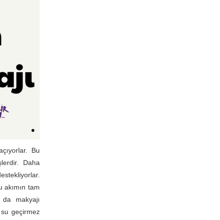
açıyorlar. Bu
lerdir. Daha
stekliyorlar.
bu akımın tam
ak da makyajı
e su geçirmez