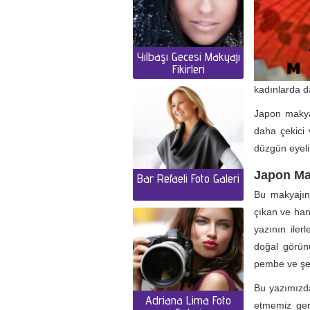
Yılbaşı Gecesi Makyajı
Fikirleri
kadınlarda d
Japon makyaj
daha çekici 
düzgün eyelin
Japon Mak
Bar Refaeli Foto Galeri
Bu makyajın 
çıkan ve hang
yazının ile
doğal görünü
pembe ve şefta
Bu yazımızda
Adriana Lima Foto
etmemiz ger