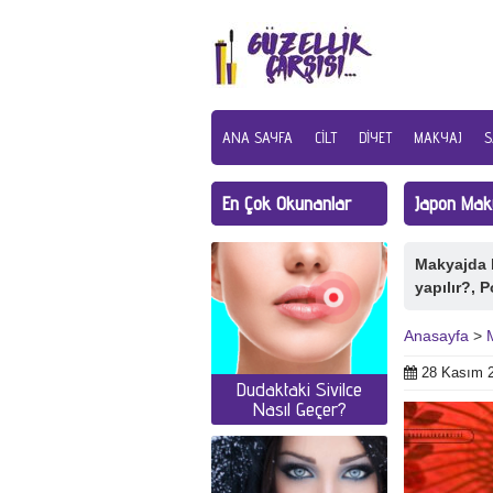
ANA SAYFA
CILT
DIYET
MAKYAJ
S
En Çok Okunanlar
Japon Maky
Makyajda b
yapılır?, 
Anasayfa
>
28 Kasım 
Dudaktaki Sivilce
Nasıl Geçer?