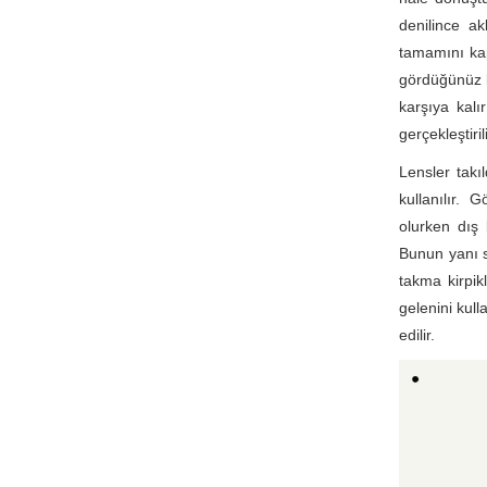
denilince a
tamamını kap
gördüğünüz k
karşıya kalı
gerçekleştiril
Lensler takı
kullanılır.
olurken dış
Bunun yanı 
takma kirpik
gelenini kul
edilir.