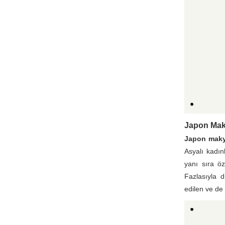
Japon Maky
Japon maky
Asyalı kadın
yanı sıra ö
Fazlasıyla 
edilen ve de 