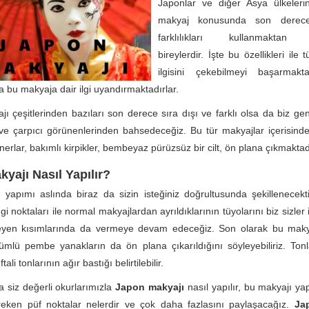
Japonlar ve diğer Asya ülkelerin
makyaj konusunda son derece
farklılıkları kullanmaktan 
bireylerdir. İşte bu özellikleri il
ilgisini çekebilmeyi başarmak
a bu makyaja dair ilgi uyandırmaktadırlar.
ı çeşitlerinden bazıları son derece sıra dışı ve farklı olsa da biz gen
ve çarpıcı görünenlerinden bahsedeceğiz. Bu tür makyajlar içerisin
erlar, bakımlı kirpikler, bembeyaz pürüzsüz bir cilt, ön plana çıkmaktad
yajı Nasıl Yapılır?
yapımı aslında biraz da sizin isteğiniz doğrultusunda şekillenecek
i noktaları ile normal makyajlardan ayrıldıklarının tüyolarını biz sizler 
rleyen kısımlarında da vermeye devam edeceğiz. Son olarak bu makya
mlü pembe yanakların da ön plana çıkarıldığını söyleyebiliriz. Ton
li tonlarının ağır bastığı belirtilebilir.
 siz değerli okurlarımızla
Japon makyajı
nasıl yapılır, bu makyajı ya
eken püf noktalar nelerdir ve çok daha fazlasını paylaşacağız.
Ja