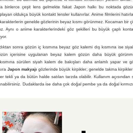
kla binlerce çeşit lens gelmekte fakat Japon halkı bu noktada göz
layan oldukça büyük kontakt lensler kullanırlar. Anime filmlerini hatırl
arakterlerin genelde gözlerinin beyaz kısmı görünmez. Kocaman bir çif
rız. Aynı o anime karakterlerindeki göz şekilleri bu büyük çaplı kontak
iyor.
ldıktan sonra gözün iç kısmına beyaz göz kalemi dış kısmına ise siy
 Gözün içerisine uygulanan beyaz kalem gözün daha büyük görün
 kısmına sürülen siyah kalem de bakışları daha anlamlı yapar ve gö
sıra
Japon makyajı
gözlerinde büyük kirpikler; genelde takma kirpikler 
ler tekli ya da bütün halde satılan tarzda olabilir. Kullanım açısından 
lanabilirsiniz. Dudaklarda ise daha çok doğal pembe ya da doğal kırmızı 