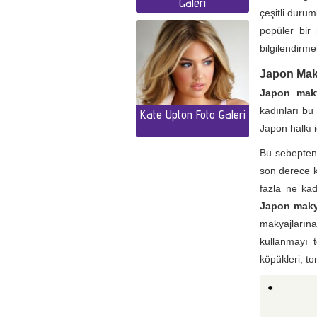
Galeri
çeşitli duru
popüler bir 
bilgilendirmel
Japon Maky
Japon maky
kadınları bu
Kate Upton Foto Galeri
Japon halkı iç
Bu sebepten 
son derece k
fazla ne kad
Japon maky
makyajların
kullanmayı t
köpükleri, ton