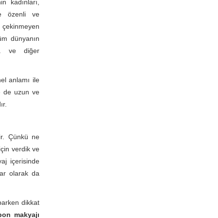
in kadınları,
 özenli ve
çekinmeyen
e tüm dünyanın
ta ve diğer
el anlamı ile
de de uzun ve
ır.
tir. Çünkü ne
için verdik ve
j içerisinde
lar olarak da
parken dikkat
pon makyajı