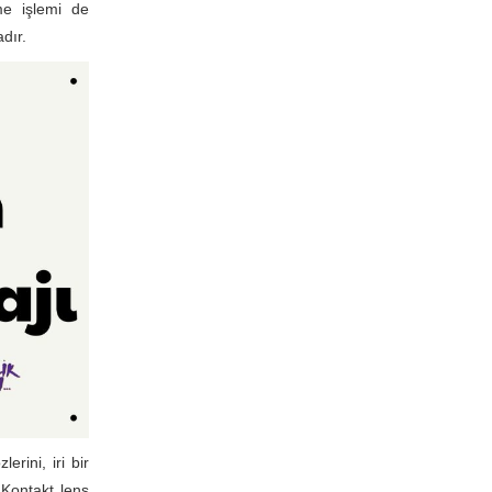
me işlemi de
dır.
rini, iri bir
 Kontakt lens