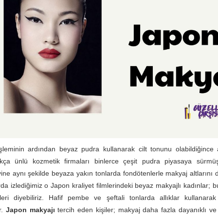
leminin ardından beyaz pudra kullanarak cilt tonunu olabildiğince 
kça ünlü kozmetik firmaları binlerce çeşit pudra piyasaya sürmüş
ine aynı şekilde beyaza yakın tonlarda fondötenlerle makyaj altlarını de
rda izlediğimiz o Japon kraliyet filmlerindeki beyaz makyajlı kadınlar; 
eri diyebiliriz. Hafif pembe ve şeftali tonlarda allıklar kullanar
r.
Japon makyajı
tercih eden kişiler; makyaj daha fazla dayanıklı v