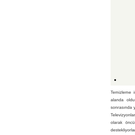
Temizleme iş
alanda oldu
sonrasında y
Televizyonla
olarak öncül
destekliyorla