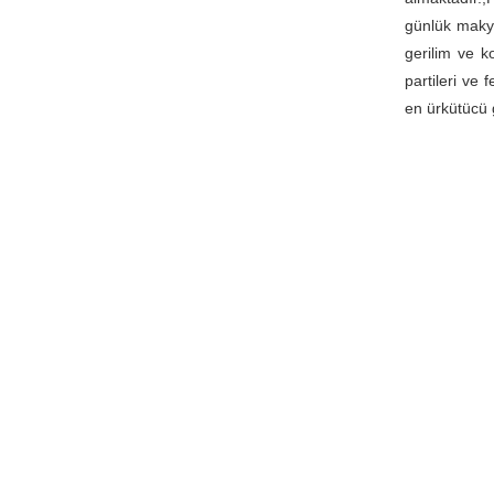
günlük makya
gerilim ve k
partileri ve 
en ürkütücü 