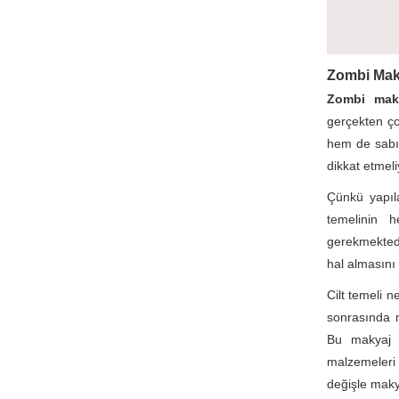
Zombi Maky
Zombi maky
gerçekten ço
hem de sabır
dikkat etmeli
Çünkü yapıl
temelinin
gerekmektedi
hal almasını 
Cilt temeli n
sonrasında m
Bu makyaj i
malzemeleri 
değişle makya