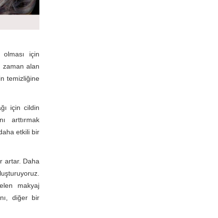
 olması için
 zaman alan
n temizliğine
 için cildin
ını arttırmak
ha etkili bir
ar artar. Daha
luşturuyoruz.
selen makyaj
nı, diğer bir