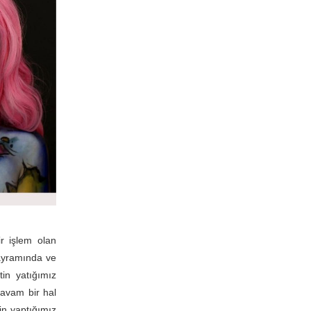
r işlem olan
 bayramında ve
tin yatığımız
 avam bir hal
in yaptığımız