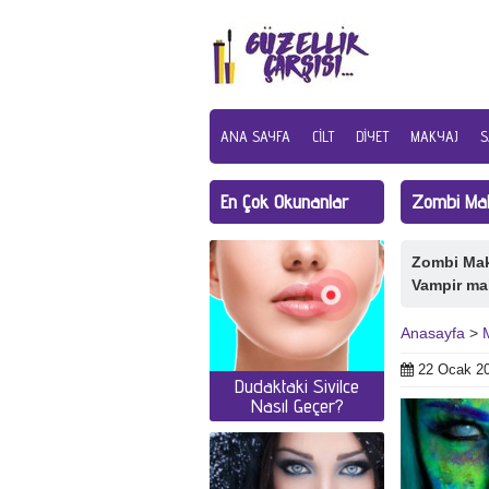
ANA SAYFA
CILT
DIYET
MAKYAJ
S
En Çok Okunanlar
Zombi Maky
Zombi Maky
Vampir mak
Anasayfa
>
22 Ocak 2
Dudaktaki Sivilce
Nasıl Geçer?