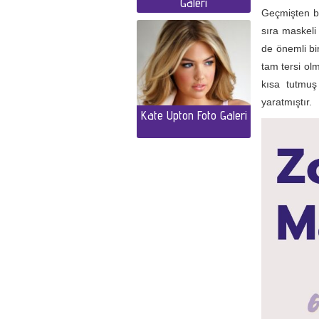
Galeri
Geçmişten bu
sıra maskeli
de önemli bi
tam tersi ol
kısa tutmu
yaratmıştır.
Kate Upton Foto Galeri