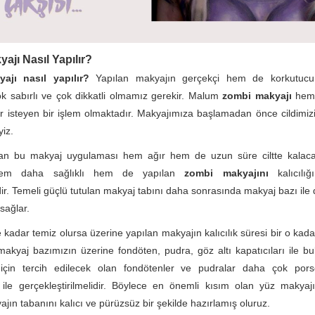
ajı Nasıl Yapılır?
ajı nasıl yapılır?
Yapılan makyajın gerçekçi hem de korkutucu
k sabırlı ve çok dikkatli olmamız gerekir. Malum
zombi makyajı
hem
 isteyen bir işlem olmaktadır. Makyajımıza başlamadan önce cildimizi
yiz.
an bu makyaj uygulaması hem ağır hem de uzun süre ciltte kalacağı
 hem daha sağlıklı hem de yapılan
zombi makyajını
kalıcılığ
r. Temeli güçlü tutulan makyaj tabını daha sonrasında makyaj bazı ile da
sağlar.
e kadar temiz olursa üzerine yapılan makyajın kalıcılık süresi bir o kad
akyaj bazımızın üzerine fondöten, pudra, göz altı kapatıcıları ile bu
çin tercih edilecek olan fondötenler ve pudralar daha çok por
ile gerçekleştirilmelidir. Böylece en önemli kısım olan yüz makyajı
jın tabanını kalıcı ve pürüzsüz bir şekilde hazırlamış oluruz.