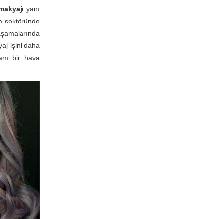
makyajı
yanı
lm sektöründe
şamalarında
aj işini daha
am bir hava