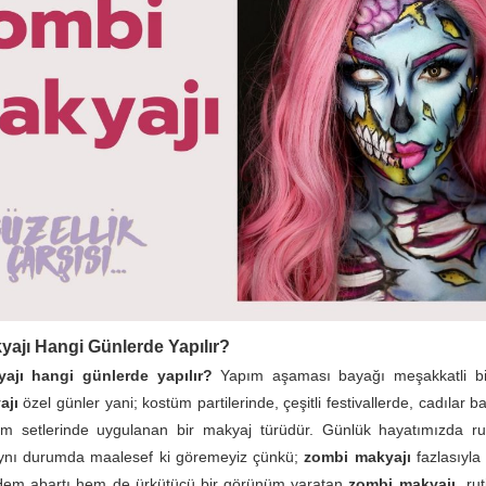
ajı Hangi Günlerde Yapılır?
ajı hangi günlerde yapılır?
Yapım aşaması bayağı meşakkatli bi
ajı
özel günler yani; kostüm partilerinde, çeşitli festivallerde, cadılar
ilm setlerinde uygulanan bir makyaj türüdür. Günlük hayatımızda ru
aynı durumda maalesef ki göremeyiz çünkü;
zombi makyajı
fazlasıyla
,Hem abartı hem de ürkütücü bir görünüm yaratan
zombi makyajı
rut