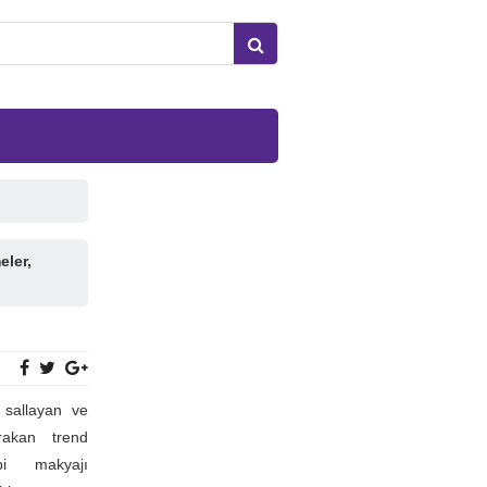
eler,
sallayan ve
rakan trend
bi makyajı