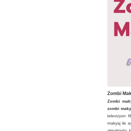
Zombi Maky
Zombi maky
zombi maky
televizyon f
makyaj ile 
almaktadır.