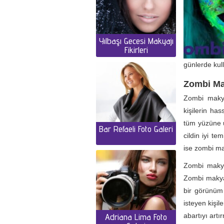
Yılbaşı Gecesi Makyajı
Fikirleri
günlerde kull
Zombi Mak
Zombi makya
kişilerin ha
tüm yüzüne 
Bar Refaeli Foto Galeri
cildin iyi te
ise zombi ma
Zombi makyaj
Zombi makyaj
bir görünüm 
isteyen kişil
Adriana Lima Foto
abartıyı artı