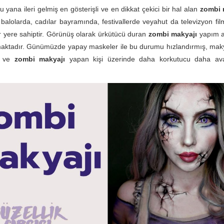
 yana ileri gelmiş en gösterişli ve en dikkat çekici bir hal alan
zombi 
 balolarda, cadılar bayramında, festivallerde veyahut da televizyon fi
r yere sahiptir. Görünüş olarak ürkütücü duran
zombi makyajı
yapım a
maktadır. Günümüzde yapay maskeler ile bu durumu hızlandırmış, maky
ş ve
zombi makyajı
yapan kişi üzerinde daha korkutucu daha av