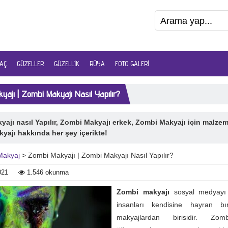
AÇ
GÜZELLER
GÜZELLIK
RÜYA
FOTO GALERI
ajı | Zombi Makyajı Nasıl Yapılır?
ajı nasıl Yapılır, Zombi Makyajı erkek, Zombi Makyajı için malzem
yajı hakkında her şey içerikte!
Makyaj
> Zombi Makyajı | Zombi Makyajı Nasıl Yapılır?
021
1.546 okunma
Zombi makyajı
sosyal medyayı 
insanları kendisine hayran bı
makyajlardan birisidir. Zom