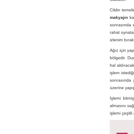
Cildin temel
makyajın
kal
sonrasında e
rahat oynata
izlenim bırak
Ağız için ya
bölgedir. Dud
hal aldıraca
işlem istedi
sonrasında 
üzerine yapıp
İşlemi bitmi
almasını sağ
işlemi çeşitl