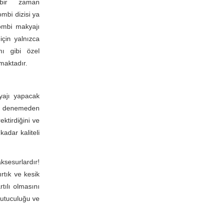
çbir zaman
mbi dizisi ya
ombi makyajı
için yalnızca
mı gibi özel
rmaktadır.
yajı yapacak
 ve denemeden
tirdiğini ve
kadar kaliteli
ksesurlardır!
rtık ve kesik
tılı olmasını
rkutuculuğu ve