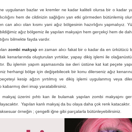
ine uygulanan bazlar ve kremler ne kadar kaliteli olursa bir o kadar 
ıcılığını hem de cildinizin sağlığını yan etki görmeden bütünlemiş ol
n can alıcı olan kısmı yani ağız bölgesinin hazırlığını yapmalıyız.
bildiğimiz ağız bölgemiz ile yapılan makyajın hem gerçekçi hem de dah
tığını bilmekte fayda vardır.
pılan
zombi makyajı
en zaman alıcı fakat bir o kadar da en ürkütücü bi
ak kenarlarında oluşturulan yırtıklar, yapay dikiş işlemi ile olağanüst
ktır. Bu işlemin yapım aşamasında ise deri üstüne kat kat peçete yapı
ğiniz herhangi bölge için değişebilecek bir konu dilerseniz ağız kenarı
peçeteyi kesip ağzın yırtılmış ve dikiş işlemi uygulanmış veya dile
 kabarmış deri imajı yaratabilirsiniz.
ş makyaj üzerini pıhtı kan ile bulamak yapılan zombi makyajını ger
layacaktır. Yapılan kanlı makyaj da bu olaya daha çok renk katacaktır. 
i aksesuar örneğin ; çengelli iğne gibi parçalarla bütünleyebilirsiniz.