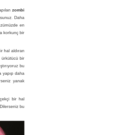
yapılan
zombi
ursunuz. Daha
 Yüzümüzde en
a korkunç bir
r hal aldıran
ü ürkütücü bir
ştırıyoruz bu
na yapıp daha
rseniz yanak
çekçi bir hal
Dilerseniz bu