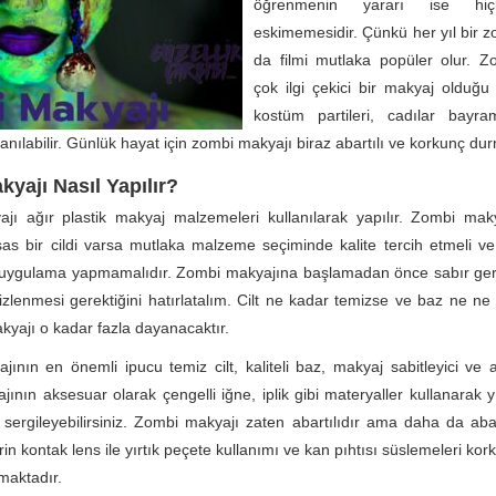
öğrenmenin yararı ise hi
eskimemesidir. Çünkü her yıl bir zo
da filmi mutlaka popüler olur. Z
çok ilgi çekici bir makyaj olduğu 
kostüm partileri, cadılar bayra
anılabilir. Günlük hayat için zombi makyajı biraz abartılı ve korkunç du
yajı Nasıl Yapılır?
jı ağır plastik makyaj malzemeleri kullanılarak yapılır. Zombi mak
ssas bir cildi varsa mutlaka malzeme seçiminde kalite tercih etmeli
uygulama yapmamalıdır. Zombi makyajına başlamadan önce sabır gerek
mizlenmesi gerektiğini hatırlatalım. Cilt ne kadar temizse ve baz ne ne 
kyajı o kadar fazla dayanacaktır.
ının en önemli ipucu temiz cilt, kaliteli baz, makyaj sabitleyici ve a
ının aksesuar olarak çengelli iğne, iplik gibi materyaller kullanarak yı
sergileyebilirsiniz. Zombi makyajı zaten abartılıdır ama daha da abar
erin kontak lens ile yırtık peçete kullanımı ve kan pıhtısı süslemeleri ko
rmaktadır.