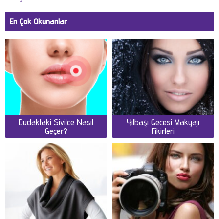
En Çok Okunanlar
Dudaktaki Sivilce Nasıl
Yılbaşı Gecesi Makyajı
Geçer?
Fikirleri