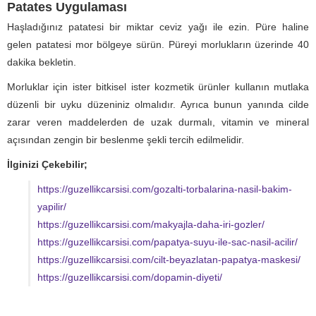
Patates Uygulaması
Haşladığınız patatesi bir miktar ceviz yağı ile ezin. Püre haline
gelen patatesi mor bölgeye sürün. Püreyi morlukların üzerinde 40
dakika bekletin.
Morluklar için ister bitkisel ister kozmetik ürünler kullanın mutlaka
düzenli bir uyku düzeniniz olmalıdır. Ayrıca bunun yanında cilde
zarar veren maddelerden de uzak durmalı, vitamin ve mineral
açısından zengin bir beslenme şekli tercih edilmelidir.
İlginizi Çekebilir;
https://guzellikcarsisi.com/gozalti-torbalarina-nasil-bakim-
yapilir/
https://guzellikcarsisi.com/makyajla-daha-iri-gozler/
https://guzellikcarsisi.com/papatya-suyu-ile-sac-nasil-acilir/
https://guzellikcarsisi.com/cilt-beyazlatan-papatya-maskesi/
https://guzellikcarsisi.com/dopamin-diyeti/