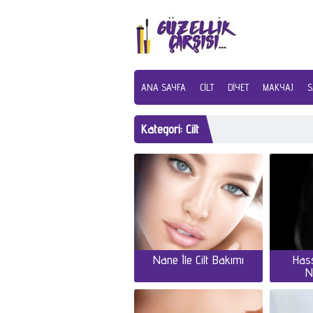
ANA SAYFA
CILT
DIYET
MAKYAJ
S
Kategori:
Cilt
Nane İle Cilt Bakımı
Hass
N