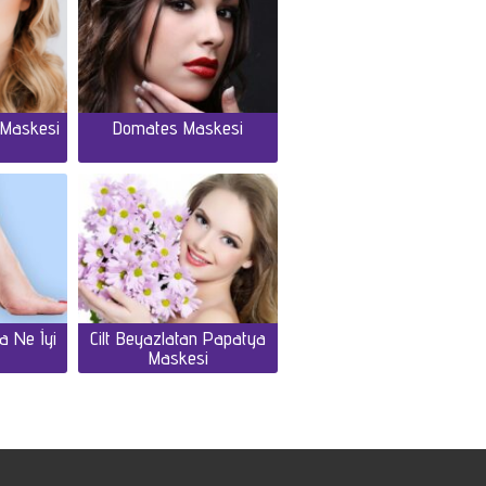
s Maskesi
Domates Maskesi
a Ne İyi
Cilt Beyazlatan Papatya
Maskesi