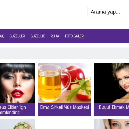
AÇ
GÜZELLER
GÜZELLIK
RÜYA
FOTO GALERI
as Ciltler İçin
Elma Sirkeli Yüz Maskesi
Bayat Ekmek M
emlendirici