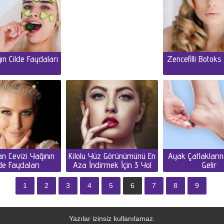
ğın Cilde Faydaları
Zencefilli Botok
an Cevizi Yağının
Kilolu Yüz Görünümünü En
Ayak Çatlakların
lde Faydaları
Aza İndirmek İçin 3 Yol
Gelir
1
2
3
4
5
6
7
8
9
Yazılar izinsiz kullanılamaz.