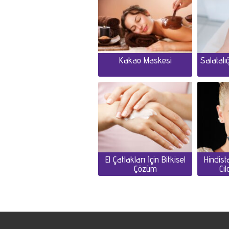
Kakao Maskesi
Salatalı
El Çatlakları İçin Bitkisel
Hindist
Çözüm
Ci